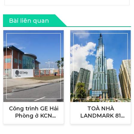
Bài liên quan
Công trình GE Hải
TOÀ NHÀ
Phòng ở KCN
LANDMARK 81
Nomura An Dương,
TẦNG - BÌNH
Hải Phòng
THẠNH