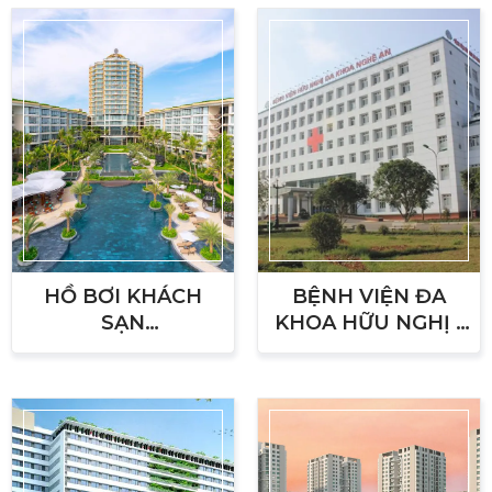
HỒ BƠI KHÁCH
BỆNH VIỆN ĐA
SẠN
KHOA HỮU NGHỊ -
INTERCONTINENTAL
TỈNH NGHỆ AN
- PHÚ QUỐC