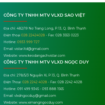
CÔNG TY TNHH MTV VLXD SAO VIỆT
Địa chỉ: 482/19 Nơ Trang Long, P.13, Q. Bình Thạnh
Điện thoại
028 22424028
- Fax: 028 3553 0223
Hotline:
0933 999 727
Email:
vistar.ltd@gmail.com
Website: www.keodangachvistar.com
CÔNG TY TNHH MTV VLXD NGỌC DUY
Địa chỉ: 278/5/3 Nguyễn Xí, P.13, Q. Bình Thạnh
Điện Thoại:
028 2242 4028
- Fax: 028 2242 4028
Hotline: 091 499 9345 - 093 888 1565
Email:
vlxdngocduy@gmail.com
Website: www.ximangngocduy.com