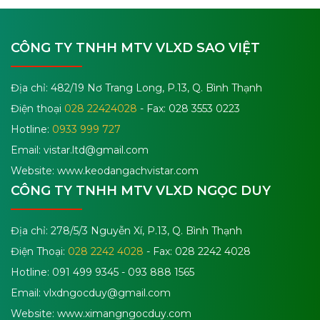
CÔNG TY TNHH MTV VLXD SAO VIỆT
Địa chỉ: 482/19 Nơ Trang Long, P.13, Q. Bình Thạnh
Điện thoại
028 22424028
- Fax: 028 3553 0223
Hotline:
0933 999 727
Email:
vistar.ltd@gmail.com
Website: www.keodangachvistar.com
CÔNG TY TNHH MTV VLXD NGỌC DUY
Địa chỉ: 278/5/3 Nguyễn Xí, P.13, Q. Bình Thạnh
Điện Thoại:
028 2242 4028
- Fax: 028 2242 4028
Hotline: 091 499 9345 - 093 888 1565
Email:
vlxdngocduy@gmail.com
Website: www.ximangngocduy.com