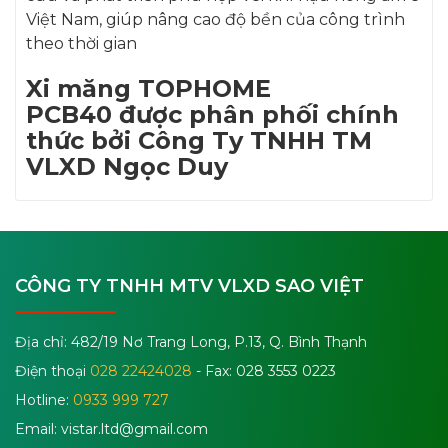
Việt Nam, giúp nâng cao độ bền của công trình
theo thời gian
Xi măng TOPHOME
PCB40 được phân phối chính
thức bởi Công Ty TNHH TM
VLXD Ngọc Duy
CÔNG TY TNHH MTV VLXD SAO VIỆT
Địa chỉ: 482/19 Nơ Trang Long, P.13, Q. Bình Thạnh
Điện thoại
028 22424028
- Fax: 028 3553 0223
Hotline:
0933 999 727
Email:
vistar.ltd@gmail.com