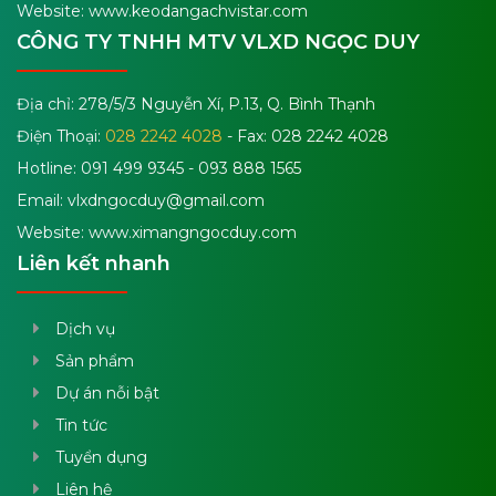
Website: www.keodangachvistar.com
CÔNG TY TNHH MTV VLXD NGỌC DUY
Địa chỉ: 278/5/3 Nguyễn Xí, P.13, Q. Bình Thạnh
Điện Thoại:
028 2242 4028
- Fax: 028 2242 4028
Hotline: 091 499 9345 - 093 888 1565
Email:
vlxdngocduy@gmail.com
Website: www.ximangngocduy.com
Liên kết nhanh
Dịch vụ
Sản phẩm
Dự án nỗi bật
Tin tức
Tuyển dụng
Liên hệ